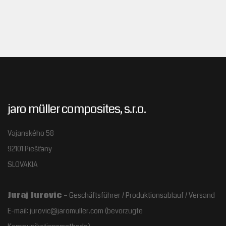
jaro müller composites, s.r.o.
Vajanského 58
92101 Piešťany
SLOVAKIA
Juraj Jurovic
– Geschäftsführer / Produktionsablauf / Versand
E-mail: jurovic@jaromuller.com (bevorzugte