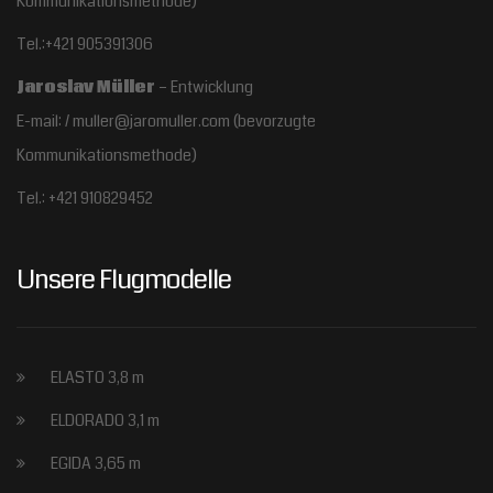
Kommunikationsmethode)
Tel.:+421 905391306
Jaroslav Müller
– Entwicklung
E-mail: / muller@jaromuller.com (bevorzugte
Kommunikationsmethode)
Tel.: +421 910829452
Unsere Flugmodelle
ELASTO 3,8 m
ELDORADO 3,1 m
EGIDA 3,65 m