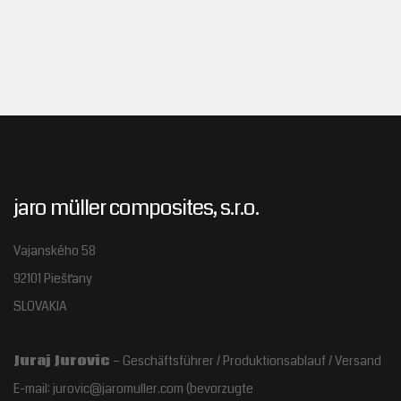
jaro müller composites, s.r.o.
Vajanského 58
92101 Piešťany
SLOVAKIA
Juraj Jurovic
– Geschäftsführer / Produktionsablauf / Versand
E-mail: jurovic@jaromuller.com (bevorzugte