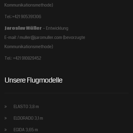
Kommunikationsmethode)
Tel.:+421 905391306
Jaroslav Müller
– Entwicklung
E-mail: / muller@jaromuller.com (bevorzugte
Kommunikationsmethode)
Tel.: +421 910829452
Unsere Flugmodelle
ELASTO 3,8 m
ELDORADO 3,1 m
EGIDA 3,65 m